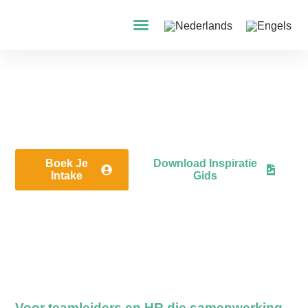
Construction Game: teambuilding
voor teams met complexe
projecten
Boek Je
Download Inspiratie
Intake
Gids
Voor teamleiders en HR die samenwerking,