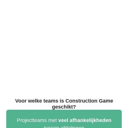
De kracht zit in
Complexiteit
Afhankelijkheid
Directe feedback
We koppelen de game aan jullie praktijk:
projecten, processen, teamrollen en
leiderschapssituaties die je herkent van de
werkvloer.
Voor welke teams is Construction Game
geschikt?
Projectteams met
veel afhankelijkheden
tussen afdelingen